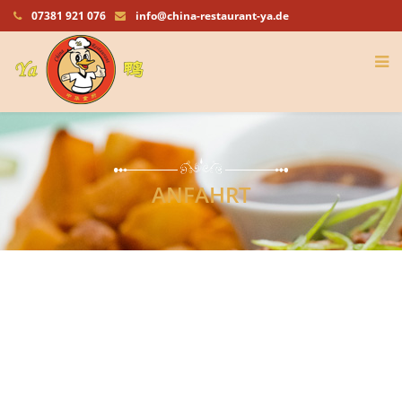
07381 921 076
info@china-restaurant-ya.de
ANFAHRT