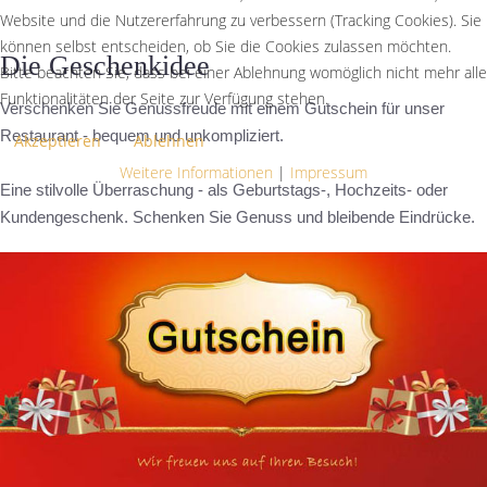
Website und die Nutzererfahrung zu verbessern (Tracking Cookies). Sie
können selbst entscheiden, ob Sie die Cookies zulassen möchten.
Die Geschenkidee
Bitte beachten Sie, dass bei einer Ablehnung womöglich nicht mehr alle
Funktionalitäten der Seite zur Verfügung stehen.
Verschenken Sie Genussfreude mit einem Gutschein für unser
Restaurant - bequem und unkompliziert.
Akzeptieren
Ablehnen
Weitere Informationen
|
Impressum
Eine stilvolle Überraschung - als Geburtstags-, Hochzeits- oder
Kundengeschenk. Schenken Sie Genuss und bleibende Eindrücke.